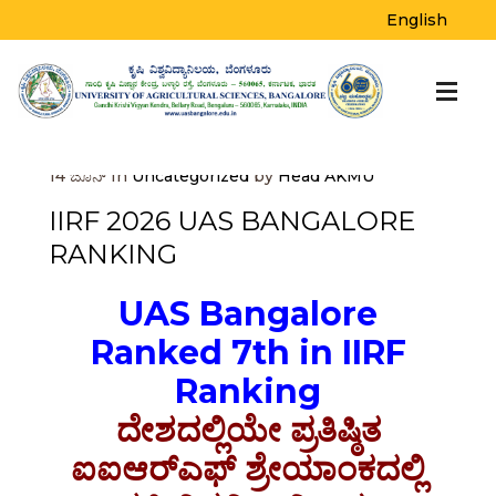
BLOG
English
Home
>
Uncategorized
>
IIRF 2026 UAS
Bangalore Ranking
14
ಜೂನ್
In
Uncategorized
by
Head AKMU
IIRF 2026 UAS BANGALORE
RANKING
UAS Bangalore
Ranked 7th in IIRF
Ranking
ದೇಶದಲ್ಲಿಯೇ ಪ್ರತಿಷ್ಠಿತ
ಐಐಆರ್‌ಎಫ್ ಶ್ರೇಯಾಂಕದಲ್ಲಿ