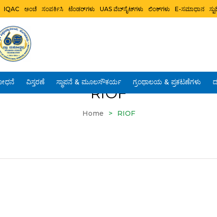
IQAC
ಅಂಚೆ
ಸಂಪರ್ಕಿಸಿ
ಟೆಂಡರ್‌ಗಳು
UAS ವೆಬ್‌ಸೈಟ್‌ಗಳು
ಲಿಂಕ್‌ಗಳು
E-ಸಮಾಧಾನ
ಸ್
ೋಧನೆ
ವಿಸ್ತರಣೆ
ಸ್ಥಾಪನೆ & ಮೂಲಸೌಕರ್ಯ
ಗ್ರಂಥಾಲಯ & ಪ್ರಕಟಣೆಗಳು
ದ
RIOF
Home
>
RIOF