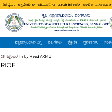
ನೇರ ಪ್ರಸಾರ
ಅಗ್ರಿಪೋರ್ಟಲ್
ಅಧಿಸೂಚನೆಗಳು
ಎನ್ಎಡಿ ಡಿಜಿಲಾಕರ್
ಆರ್‌ಟಿಐ
ಎನ್ಐಆರ್ಎಫ್
ವಿಶ್ವವಿದ್ಯಾಲಯದ ಬಗ್ಗೆ
ಘಟನೆಗಳು
ಶೈಕ್ಷಣಿಕ
ಪ್ರವೇಶಗಳು
ಸಂಶ
25
ಸೆಪ್ಟೆಂಬರ್
In by
Head AKMU
RIOF