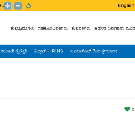
English
ಟುಡಿಯೋ
ಕುಲಾಧಿಪತಿಗಳು
ಸಹಕುಲಾಧಿಪತಿಗಳು
ಕುಲಪತಿಗಳು
ಆಡಳಿತ ನಿರ್ವಹಣಾ ಮಂಡ
ೂರವಾಣಿ ಡೈರೆಕ್ಟರಿ
ವಿದ್ವಾನ್ – IRINS
ಐಐಆರ್‌ಎಫ್ 7ನೇ ಶ್ರೇಯಾಂಕ
0