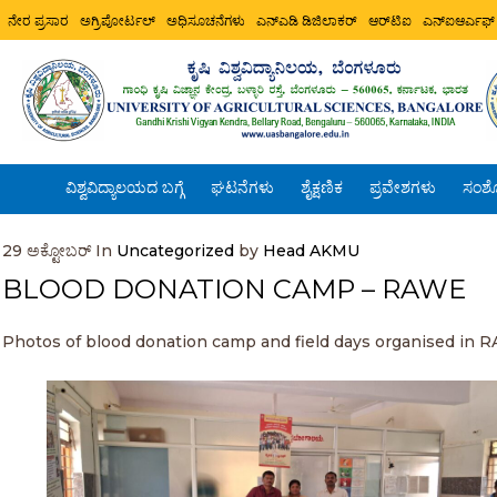
ನೇರ ಪ್ರಸಾರ
ಅಗ್ರಿಪೋರ್ಟಲ್
ಅಧಿಸೂಚನೆಗಳು
ಎನ್ಎಡಿ ಡಿಜಿಲಾಕರ್
ಆರ್‌ಟಿಐ
ಎನ್ಐಆರ್ಎಫ್
ವಿಶ್ವವಿದ್ಯಾಲಯದ ಬಗ್ಗೆ
ಘಟನೆಗಳು
ಶೈಕ್ಷಣಿಕ
ಪ್ರವೇಶಗಳು
ಸಂಶ
29
ಅಕ್ಟೋಬರ್
In
Uncategorized
by
Head AKMU
BLOOD DONATION CAMP – RAWE
Photos of blood donation camp and field days organised in 