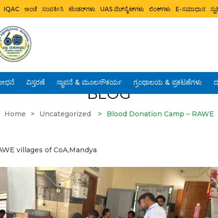
IQAC
ಅಂಚೆ
ಸಂಪರ್ಕಿಸಿ
ಟೆಂಡರ್‌ಗಳು
UAS ವೆಬ್‌ಸೈಟ್‌ಗಳು
ಲಿಂಕ್‌ಗಳು
E-ಸಮಾಧಾನ
ಸ್
ೋಧನೆ
ವಿಸ್ತರಣೆ
ಸ್ಥಾಪನೆ & ಮೂಲಸೌಕರ್ಯ
ಗ್ರಂಥಾಲಯ & ಪ್ರಕಟಣೆಗಳು
ದ
BLOG
Home
>
Uncategorized
>
Blood Donation Camp – RAWE
RAWE villages of CoA,Mandya