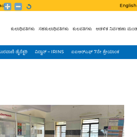
English
ಟುಡಿಯೋ
ಕುಲಾಧಿಪತಿಗಳು
ಸಹಕುಲಾಧಿಪತಿಗಳು
ಕುಲಪತಿಗಳು
ಆಡಳಿತ ನಿರ್ವಹಣಾ ಮಂಡ
ೂರವಾಣಿ ಡೈರೆಕ್ಟರಿ
ವಿದ್ವಾನ್ – IRINS
ಐಐಆರ್‌ಎಫ್ 7ನೇ ಶ್ರೇಯಾಂಕ