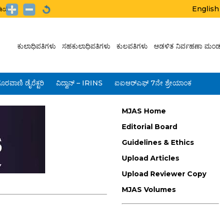
English
ಟುಡಿಯೋ
ಕುಲಾಧಿಪತಿಗಳು
ಸಹಕುಲಾಧಿಪತಿಗಳು
ಕುಲಪತಿಗಳು
ಆಡಳಿತ ನಿರ್ವಹಣಾ ಮಂಡ
ೂರವಾಣಿ ಡೈರೆಕ್ಟರಿ
ವಿದ್ವಾನ್ – IRINS
ಐಐಆರ್‌ಎಫ್ 7ನೇ ಶ್ರೇಯಾಂಕ
MJAS Home
Editorial Board
Guidelines & Ethics
Upload Articles
Upload Reviewer Copy
MJAS Volumes