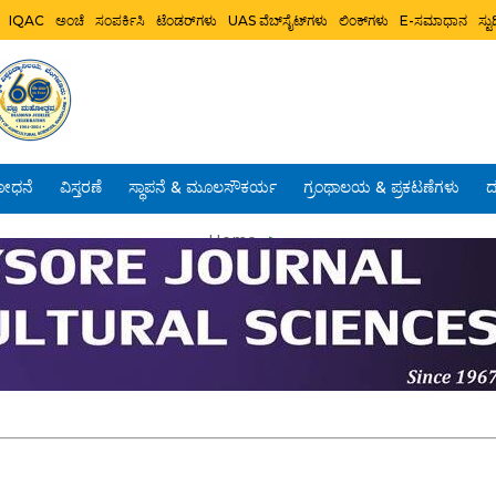
IQAC
ಅಂಚೆ
ಸಂಪರ್ಕಿಸಿ
ಟೆಂಡರ್‌ಗಳು
UAS ವೆಬ್‌ಸೈಟ್‌ಗಳು
ಲಿಂಕ್‌ಗಳು
E-ಸಮಾಧಾನ
ಸ್
ೋಧನೆ
ವಿಸ್ತರಣೆ
ಸ್ಥಾಪನೆ & ಮೂಲಸೌಕರ್ಯ
ಗ್ರಂಥಾಲಯ & ಪ್ರಕಟಣೆಗಳು
ದ
Home
>