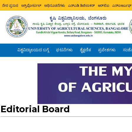
ನೇರ ಪ್ರಸಾರ
ಅಗ್ರಿಪೋರ್ಟಲ್
ಅಧಿಸೂಚನೆಗಳು
ಎನ್ಎಡಿ ಡಿಜಿಲಾಕರ್
ಆರ್‌ಟಿಐ
ಎನ್ಐಆರ್ಎಫ್
ವಿಶ್ವವಿದ್ಯಾಲಯದ ಬಗ್ಗೆ
ಘಟನೆಗಳು
ಶೈಕ್ಷಣಿಕ
ಪ್ರವೇಶಗಳು
ಸಂಶ
Editorial Board