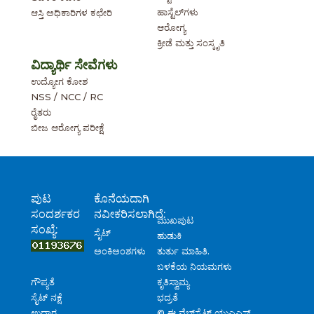
ಹಾಸ್ಟೆಲ್‌ಗಳು
ಆಸ್ತಿ ಅಧಿಕಾರಿಗಳ ಕಛೇರಿ
ಆರೋಗ್ಯ
ಕ್ರೀಡೆ ಮತ್ತು ಸಂಸ್ಕೃತಿ
ವಿದ್ಯಾರ್ಥಿ ಸೇವೆಗಳು
ಉದ್ಯೋಗ ಕೋಶ
NSS / NCC / RC
ರೈತರು
ಬೀಜ ಆರೋಗ್ಯ ಪರೀಕ್ಷೆ
ಪುಟ
ಕೊನೆಯದಾಗಿ
ಸಂದರ್ಶಕರ
ನವೀಕರಿಸಲಾಗಿದೆ:
ಮುಖಪುಟ
ಸಂಖ್ಯೆ:
ಸೈಟ್
ಹುಡುಕಿ
ತುರ್ತು ಮಾಹಿತಿ.
ಅಂಕಿಅಂಶಗಳು
ಬಳಕೆಯ ನಿಯಮಗಳು
ಗೌಪ್ಯತೆ
ಕೃತಿಸ್ವಾಮ್ಯ
ಸೈಟ್ ನಕ್ಷೆ
ಭದ್ರತೆ
ಉದ್ಗಾರ
© ಈ ವೆಬ್‌ಸೈಟ್ ಯುಎಎಸ್,