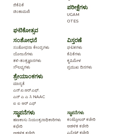
ಜಿಕೆವಿಕೆ
ಪರೀಕ್ಷೆಗಳು
ಚಿಂತಾಮಣಿ
UGAM
OTES
ಘಟಿಕೋತ್ಸವ
ಸಂಶೋಧನೆ
ವಿಸ್ತರಣೆ
ಸಂಶೋಧನಾ ಕೇಂದ್ರಗಳು
ಘಟಕಗಳು
ಯೋಜನೆಗಳು
ಕೆವಿಕೆಗಳು
ತಳಿ-ತಂತ್ರಜ್ಞಾನಗಳು
ಕೃಷಿಮೇಳ
ಸೌಲಭ್ಯಗಳು
ಪ್ರಮುಖ ದಿನಗಳು
ಶ್ರೇಯಾಂಕಗಳು
ಮಾನ್ಯತೆ
ಎನ್.ಐ.ಆರ್.ಎಫ್.
ಎನ್ ಎ ಎ ಸಿ NAAC
ಐ ಐ ಆರ್ ಎಫ್
ಸ್ಥಾಪನೆಗಳು
ಸ್ಥಾಪನೆಗಳು
ಕಂಟ್ರೋಲರ್ ಕಚೇರಿ
ಹಣಕಾಸು ನಿಯಂತ್ರನಾಧಿಕಾರಿಗಳು
ಆಡಳಿತ ಕಚೇರಿ
ಕಛೇರಿ
ಎಸ್ಟೇಟ್ ಕಚೇರಿ
ಆಡಳಿತ ಕಚೇರಿ