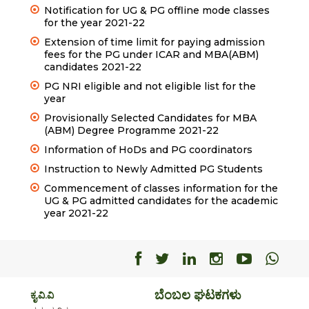
Notification for UG & PG offline mode classes
for the year 2021-22
Extension of time limit for paying admission
fees for the PG under ICAR and MBA(ABM)
candidates 2021-22
PG NRI eligible and not eligible list for the
year
Provisionally Selected Candidates for MBA
(ABM) Degree Programme 2021-22
Information of HoDs and PG coordinators
Instruction to Newly Admitted PG Students
Commencement of classes information for the
UG & PG admitted candidates for the academic
year 2021-22
Facebook
Facebook
Facebook
Facebook
Facebo
Fac
ಬೆಂಬಲ ಘಟಕಗಳು
ಕೃ.ವಿ.ವಿ