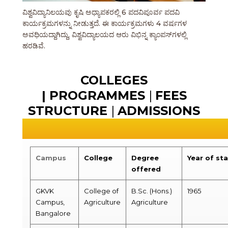
ವಿಶ್ವವಿದ್ಯಾನಿಲಯವು ಕೃಷಿ ಅಧ್ಯಾಪಕರಲ್ಲಿ 6 ಪದವಿಪೂರ್ವ ಪದವಿ
ಕಾರ್ಯಕ್ರಮಗಳನ್ನು ನೀಡುತ್ತದೆ. ಈ ಕಾರ್ಯಕ್ರಮಗಳು 4 ವರ್ಷಗಳ
ಅವಧಿಯದ್ದಾಗಿದ್ದು, ವಿಶ್ವವಿದ್ಯಾಲಯದ ಆರು ವಿಭಿನ್ನ ಕ್ಯಾಂಪಸ್‌ಗಳಲ್ಲಿ
ಹರಡಿವೆ.
COLLEGES
|
PROGRAMMES
|
FEES
STRUCTURE
|
ADMISSIONS
Campus
College
Degree
Year of sta
offered
GKVK
College of
B.Sc. (Hons.)
1965
Campus,
Agriculture
Agriculture
Bangalore