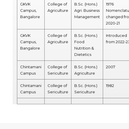
GKVK
College of
B.Sc. (Hons.)
1976
Campus,
Agriculture
Agri. Business
Nomenclatu
Bangalore
Management
changed fr
2020-21
GKVK
College of
B.Sc. (Hons.)
Introduced
Campus,
Agriculture
Food
from 2022-2
Bangalore
Nutrition &
Dietetics
Chintamani
College of
B.Sc. (Hons.)
2007
Campus
Sericulture
Agriculture
Chintamani
College of
B.Sc. (Hons.)
1982
Campus
Sericulture
Sericulture