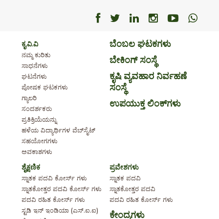
Facebook
Facebook
Facebook
Facebook
Facebo
Fac
ಬೆಂಬಲ ಘಟಕಗಳು
ಕೃ.ವಿ.ವಿ
ನಮ್ಮ ಕುರಿತು
ಬೇಕಿಂಗ್ ಸಂಸ್ಥೆ
ಸಾಧನೆಗಳು
ಕೃಷಿ ವ್ಯವಹಾರ ನಿರ್ವಹಣೆ
ಘಟನೆಗಳು
ಸಂಸ್ಥೆ
ಪೋಷಕ ಘಟಕಗಳು
ಗ್ಯಾಲರಿ
ಉಪಯುಕ್ತ ಲಿಂಕ್‌ಗಳು
ಸಂದರ್ಶಕರು
ಪ್ರತಿಕ್ರಿಯೆಯನ್ನು
ಹಳೆಯ ವಿದ್ಯಾರ್ಥಿಗಳ ವೆಬ್‌ಸೈಟ್
ಸಹಯೋಗಗಳು
ಅವಕಾಶಗಳು
ಶೈಕ್ಷಣಿಕ
ಪ್ರವೇಶಗಳು
ಸ್ನಾತಕ ಪದವಿ ಕೋರ್ಸ್ ಗಳು
ಸ್ನಾತಕ ಪದವಿ
ಸ್ನಾತಕೋತ್ತರ ಪದವಿ ಕೋರ್ಸ್ ಗಳು
ಸ್ನಾತಕೋತ್ತರ ಪದವಿ
ಪದವಿ ರಹಿತ ಕೋರ್ಸ್ ಗಳು
ಪದವಿ ರಹಿತ ಕೋರ್ಸ್ ಗಳು
ಸ್ಟಡಿ ಇನ್ ಇಂಡಿಯಾ (ಎಸ್.ಐ.ಐ)
ಕೇಂದ್ರಗಳು