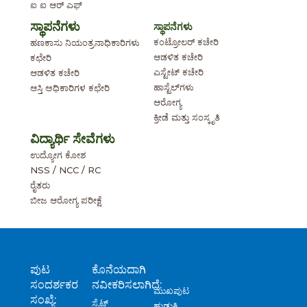
ಐ ಐ ಆರ್ ಎಫ್
ಸ್ಥಾಪನೆಗಳು
ಸ್ಥಾಪನೆಗಳು
ಕಂಟ್ರೋಲರ್ ಕಚೇರಿ
ಹಣಕಾಸು ನಿಯಂತ್ರನಾಧಿಕಾರಿಗಳು
ಆಡಳಿತ ಕಚೇರಿ
ಕಛೇರಿ
ಎಸ್ಟೇಟ್ ಕಚೇರಿ
ಆಡಳಿತ ಕಚೇರಿ
ಹಾಸ್ಟೆಲ್‌ಗಳು
ಆಸ್ತಿ ಅಧಿಕಾರಿಗಳ ಕಛೇರಿ
ಆರೋಗ್ಯ
ಕ್ರೀಡೆ ಮತ್ತು ಸಂಸ್ಕೃತಿ
ವಿದ್ಯಾರ್ಥಿ ಸೇವೆಗಳು
ಉದ್ಯೋಗ ಕೋಶ
NSS / NCC / RC
ರೈತರು
ಬೀಜ ಆರೋಗ್ಯ ಪರೀಕ್ಷೆ
ಪುಟ
ಕೊನೆಯದಾಗಿ
ಸಂದರ್ಶಕರ
ನವೀಕರಿಸಲಾಗಿದೆ:
ಮುಖಪುಟ
ಸಂಖ್ಯೆ:
ಸೈಟ್
ಹುಡುಕಿ