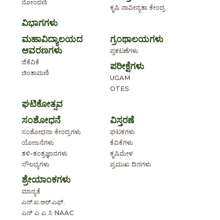
ನೋಂದಣಿ
ಕೃಷಿ ನಾವೀನ್ಯತಾ ಕೇಂದ್ರ
ವಿಭಾಗಗಳು
ಮಹಾವಿದ್ಯಾಲಯದ
ಗ್ರಂಥಾಲಯಗಳು
ಆವರಣಗಳು
ಪ್ರಕಟಣೆಗಳು
ಜಿಕೆವಿಕೆ
ಪರೀಕ್ಷೆಗಳು
ಚಿಂತಾಮಣಿ
UGAM
OTES
ಘಟಿಕೋತ್ಸವ
ಸಂಶೋಧನೆ
ವಿಸ್ತರಣೆ
ಸಂಶೋಧನಾ ಕೇಂದ್ರಗಳು
ಘಟಕಗಳು
ಯೋಜನೆಗಳು
ಕೆವಿಕೆಗಳು
ತಳಿ-ತಂತ್ರಜ್ಞಾನಗಳು
ಕೃಷಿಮೇಳ
ಸೌಲಭ್ಯಗಳು
ಪ್ರಮುಖ ದಿನಗಳು
ಶ್ರೇಯಾಂಕಗಳು
ಮಾನ್ಯತೆ
ಎನ್.ಐ.ಆರ್.ಎಫ್.
ಎನ್ ಎ ಎ ಸಿ NAAC