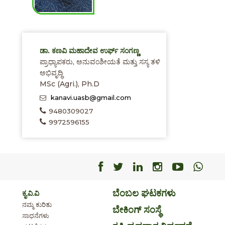
ಡಾ. ಕಣವಿ ಮಹಾದೇವ ಉರ್ಫ್ ಸಂಗಣ್ಣ
ಪ್ರಾಧ್ಯಾಪಕರು, ಅನುವಂಶೀಯತೆ ಮತ್ತು ಸಸ್ಯ ತಳಿ
ಅಭಿವೃದ್ಧಿ
MSc (Agri.), Ph.D
kanavi.uasb@gmail.com
9480309027
9972596155
Facebook
Facebook
Facebook
Facebook
Facebo
Fac
ಬೆಂಬಲ ಘಟಕಗಳು
ಕೃ.ವಿ.ವಿ
ನಮ್ಮ ಕುರಿತು
ಬೇಕಿಂಗ್ ಸಂಸ್ಥೆ
ಸಾಧನೆಗಳು