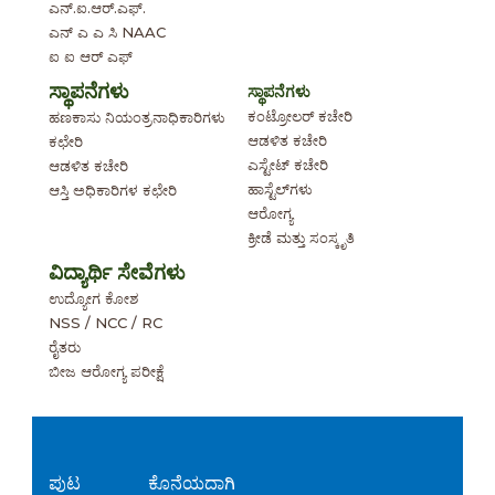
ಎನ್.ಐ.ಆರ್.ಎಫ್.
ಎನ್ ಎ ಎ ಸಿ NAAC
ಐ ಐ ಆರ್ ಎಫ್
ಸ್ಥಾಪನೆಗಳು
ಸ್ಥಾಪನೆಗಳು
ಕಂಟ್ರೋಲರ್ ಕಚೇರಿ
ಹಣಕಾಸು ನಿಯಂತ್ರನಾಧಿಕಾರಿಗಳು
ಆಡಳಿತ ಕಚೇರಿ
ಕಛೇರಿ
ಎಸ್ಟೇಟ್ ಕಚೇರಿ
ಆಡಳಿತ ಕಚೇರಿ
ಹಾಸ್ಟೆಲ್‌ಗಳು
ಆಸ್ತಿ ಅಧಿಕಾರಿಗಳ ಕಛೇರಿ
ಆರೋಗ್ಯ
ಕ್ರೀಡೆ ಮತ್ತು ಸಂಸ್ಕೃತಿ
ವಿದ್ಯಾರ್ಥಿ ಸೇವೆಗಳು
ಉದ್ಯೋಗ ಕೋಶ
NSS / NCC / RC
ರೈತರು
ಬೀಜ ಆರೋಗ್ಯ ಪರೀಕ್ಷೆ
ಪುಟ
ಕೊನೆಯದಾಗಿ