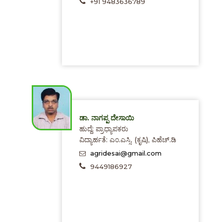
+91 9483636789
ಡಾ. ನಾಗಪ್ಪ ದೇಸಾಯಿ
ಹುದ್ದೆ: ಪ್ರಾಧ್ಯಾಪಕರು
ವಿದ್ಯಾರ್ಹತೆ: ಎಂ.ಎಸ್ಸಿ. (ಕೃಷಿ), ಪಿಹೆಚ್.ಡಿ
agridesai@gmail.com
9449186927