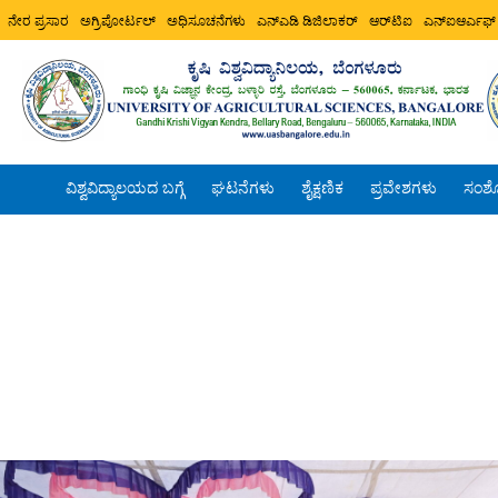
ನೇರ ಪ್ರಸಾರ
ಅಗ್ರಿಪೋರ್ಟಲ್
ಅಧಿಸೂಚನೆಗಳು
ಎನ್ಎಡಿ ಡಿಜಿಲಾಕರ್
ಆರ್‌ಟಿಐ
ಎನ್ಐಆರ್ಎಫ್
ವಿಶ್ವವಿದ್ಯಾಲಯದ ಬಗ್ಗೆ
ಘಟನೆಗಳು
ಶೈಕ್ಷಣಿಕ
ಪ್ರವೇಶಗಳು
ಸಂಶ