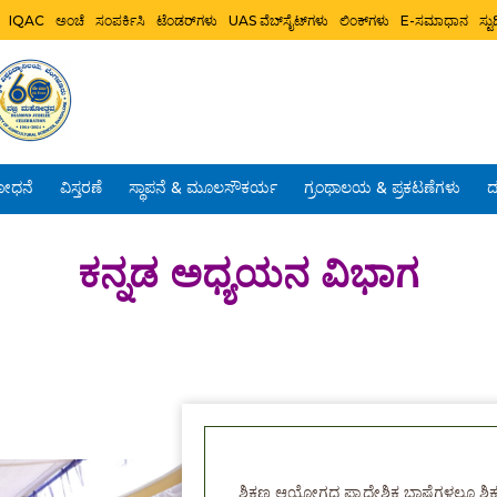
IQAC
ಅಂಚೆ
ಸಂಪರ್ಕಿಸಿ
ಟೆಂಡರ್‌ಗಳು
UAS ವೆಬ್‌ಸೈಟ್‌ಗಳು
ಲಿಂಕ್‌ಗಳು
E-ಸಮಾಧಾನ
ಸ್
ೋಧನೆ
ವಿಸ್ತರಣೆ
ಸ್ಥಾಪನೆ & ಮೂಲಸೌಕರ್ಯ
ಗ್ರಂಥಾಲಯ & ಪ್ರಕಟಣೆಗಳು
ದ
ಕನ್ನಡ ಅಧ್ಯಯನ ವಿಭಾಗ
ಶಿಕ್ಷಣ ಆಯೋಗದ ಪ್ರಾದೇಶಿಕ ಭಾಷೆಗಳಲ್ಲೂ ಶಿಕ