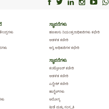
Facebook
Facebook
Faceboo
Faceb
Fa
ೆ
ಸ್ಥಾಪನೆಗಳು
ೇಂದ್ರಗಳು
ಹಣಕಾಸು ನಿಯಂತ್ರನಾಧಿಕಾರಿಗಳು ಕಛೇರಿ
ಆಡಳಿತ ಕಚೇರಿ
ಾನಗಳು
ಆಸ್ತಿ ಅಧಿಕಾರಿಗಳ ಕಛೇರಿ
ಸ್ಥಾಪನೆಗಳು
ಕಂಟ್ರೋಲರ್ ಕಚೇರಿ
ಆಡಳಿತ ಕಚೇರಿ
ಎಸ್ಟೇಟ್ ಕಚೇರಿ
ಹಾಸ್ಟೆಲ್‌ಗಳು
ಗಳು
ಆರೋಗ್ಯ
ಕ್ರೀಡೆ ಮತ್ತು ಸಂಸ್ಕೃತಿ