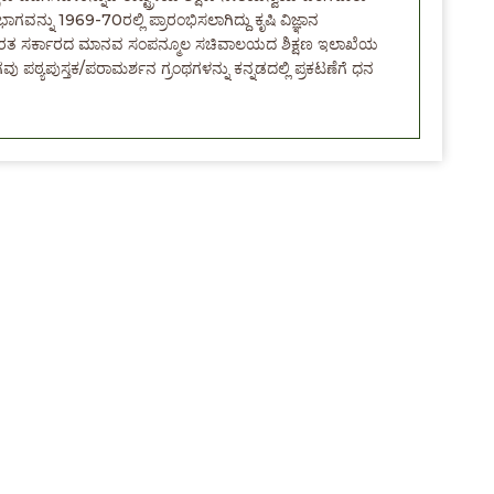
ಭಾಗವನ್ನು 1969-70ರಲ್ಲಿ ಪ್ರಾರಂಭಿಸಲಾಗಿದ್ದು ಕೃಷಿ ವಿಜ್ಞಾನ
ತಿದೆ. ಭಾರತ ಸರ್ಕಾರದ ಮಾನವ ಸಂಪನ್ಮೂಲ ಸಚಿವಾಲಯದ ಶಿಕ್ಷಣ ಇಲಾಖೆಯ
ಗವು ಪಠ್ಯಪುಸ್ತಕ/ಪರಾಮರ್ಶನ ಗ್ರಂಥಗಳನ್ನು ಕನ್ನಡದಲ್ಲಿ ಪ್ರಕಟಣೆಗೆ ಧನ