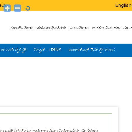
English
ಟುಡಿಯೋ
ಕುಲಾಧಿಪತಿಗಳು
ಸಹಕುಲಾಧಿಪತಿಗಳು
ಕುಲಪತಿಗಳು
ಆಡಳಿತ ನಿರ್ವಹಣಾ ಮಂಡ
ೂರವಾಣಿ ಡೈರೆಕ್ಟರಿ
ವಿದ್ವಾನ್ – IRINS
ಐಐಆರ್‌ಎಫ್ 7ನೇ ಶ್ರೇಯಾಂಕ
್ಷಣ ಒದಗಿಸಬೇಕೆನ್ನುವ ರಾಷ್ಟ್ರೀಯ ಶಿಕ್ಷಣ ನೀತಿಯನ್ವಯ ಬೆಂಗಳೂರು