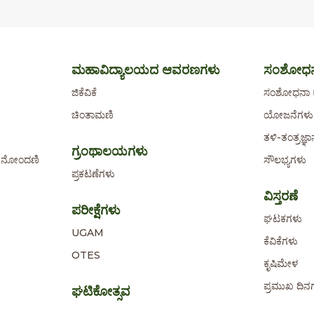
ಮಹಾವಿದ್ಯಾಲಯದ ಆವರಣಗಳು
ಸಂಶೋಧನ
ಜಿಕೆವಿಕೆ
ಸಂಶೋಧನಾ ಕ
ಚಿಂತಾಮಣಿ
ಯೋಜನೆಗಳು
ತಳಿ-ತಂತ್ರಜ್ಞ
ಗ್ರಂಥಾಲಯಗಳು
ಐ) ನೋಂದಣಿ
ಸೌಲಭ್ಯಗಳು
ಪ್ರಕಟಣೆಗಳು
ವಿಸ್ತರಣೆ
ಪರೀಕ್ಷೆಗಳು
ಘಟಕಗಳು
UGAM
ಕೆವಿಕೆಗಳು
OTES
ಕೃಷಿಮೇಳ
ಪ್ರಮುಖ ದಿನ
ಘಟಿಕೋತ್ಸವ