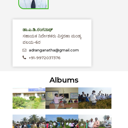
ಡಾ.ಎ.ಡಿ.ರಂಗನಾಥ್
ಸಹಾಯಕ ನಿರ್ದೇಶಕರು ವಿಸ್ತರಣಾ ಮಂಡ್ಯ
ವಲಯ-6ರ
adranganatha@gmail.com
+91-9972037376
Albums