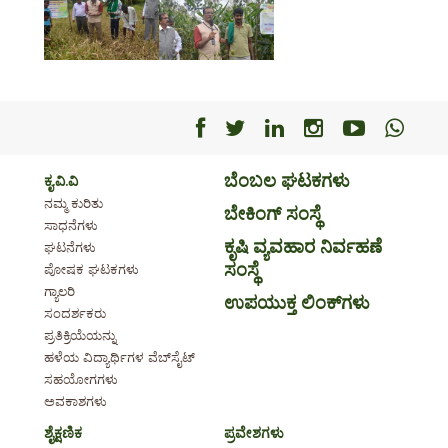
Facebook
Facebook
Facebook
Facebook
Facebo
Fac
ಬೆಂಬಲ ಘಟಕಗಳು
ಕೃ.ವಿ.ವಿ
ನಮ್ಮ ಕುರಿತು
ಬೇಕಿಂಗ್ ಸಂಸ್ಥೆ
ಸಾಧನೆಗಳು
ಕೃಷಿ ವ್ಯವಹಾರ ನಿರ್ವಹಣೆ
ಘಟನೆಗಳು
ಸಂಸ್ಥೆ
ಪೋಷಕ ಘಟಕಗಳು
ಗ್ಯಾಲರಿ
ಉಪಯುಕ್ತ ಲಿಂಕ್‌ಗಳು
ಸಂದರ್ಶಕರು
ಪ್ರತಿಕ್ರಿಯೆಯನ್ನು
ಹಳೆಯ ವಿದ್ಯಾರ್ಥಿಗಳ ವೆಬ್‌ಸೈಟ್
ಸಹಯೋಗಗಳು
ಅವಕಾಶಗಳು
ಶೈಕ್ಷಣಿಕ
ಪ್ರವೇಶಗಳು