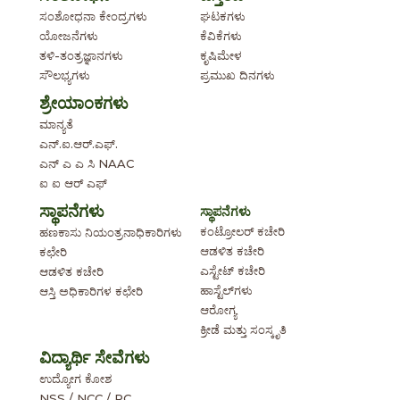
ಸಂಶೋಧನಾ ಕೇಂದ್ರಗಳು
ಘಟಕಗಳು
ಯೋಜನೆಗಳು
ಕೆವಿಕೆಗಳು
ತಳಿ-ತಂತ್ರಜ್ಞಾನಗಳು
ಕೃಷಿಮೇಳ
ಸೌಲಭ್ಯಗಳು
ಪ್ರಮುಖ ದಿನಗಳು
ಶ್ರೇಯಾಂಕಗಳು
ಮಾನ್ಯತೆ
ಎನ್.ಐ.ಆರ್.ಎಫ್.
ಎನ್ ಎ ಎ ಸಿ NAAC
ಐ ಐ ಆರ್ ಎಫ್
ಸ್ಥಾಪನೆಗಳು
ಸ್ಥಾಪನೆಗಳು
ಕಂಟ್ರೋಲರ್ ಕಚೇರಿ
ಹಣಕಾಸು ನಿಯಂತ್ರನಾಧಿಕಾರಿಗಳು
ಆಡಳಿತ ಕಚೇರಿ
ಕಛೇರಿ
ಎಸ್ಟೇಟ್ ಕಚೇರಿ
ಆಡಳಿತ ಕಚೇರಿ
ಹಾಸ್ಟೆಲ್‌ಗಳು
ಆಸ್ತಿ ಅಧಿಕಾರಿಗಳ ಕಛೇರಿ
ಆರೋಗ್ಯ
ಕ್ರೀಡೆ ಮತ್ತು ಸಂಸ್ಕೃತಿ
ವಿದ್ಯಾರ್ಥಿ ಸೇವೆಗಳು
ಉದ್ಯೋಗ ಕೋಶ
NSS / NCC / RC