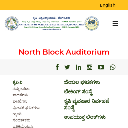
English
North Block Auditorium
Facebook
Facebook
Facebook
Facebook
Facebo
Fac
ಬೆಂಬಲ ಘಟಕಗಳು
ಕೃ.ವಿ.ವಿ
ನಮ್ಮ ಕುರಿತು
ಬೇಕಿಂಗ್ ಸಂಸ್ಥೆ
ಸಾಧನೆಗಳು
ಕೃಷಿ ವ್ಯವಹಾರ ನಿರ್ವಹಣೆ
ಘಟನೆಗಳು
ಸಂಸ್ಥೆ
ಪೋಷಕ ಘಟಕಗಳು
ಗ್ಯಾಲರಿ
ಉಪಯುಕ್ತ ಲಿಂಕ್‌ಗಳು
ಸಂದರ್ಶಕರು
ಪ್ರತಿಕ್ರಿಯೆಯನ್ನು