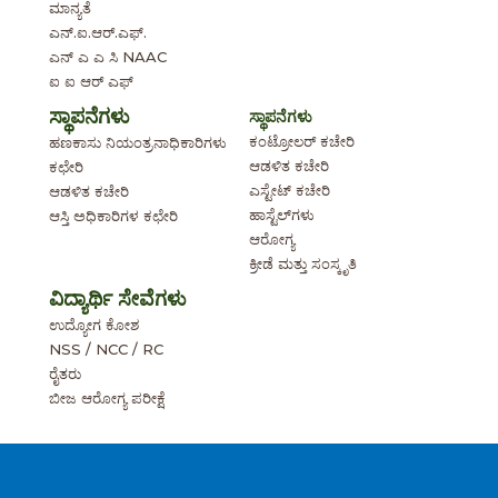
ಮಾನ್ಯತೆ
ಎನ್.ಐ.ಆರ್.ಎಫ್.
ಎನ್ ಎ ಎ ಸಿ NAAC
ಐ ಐ ಆರ್ ಎಫ್
ಸ್ಥಾಪನೆಗಳು
ಸ್ಥಾಪನೆಗಳು
ಕಂಟ್ರೋಲರ್ ಕಚೇರಿ
ಹಣಕಾಸು ನಿಯಂತ್ರನಾಧಿಕಾರಿಗಳು
ಆಡಳಿತ ಕಚೇರಿ
ಕಛೇರಿ
ಎಸ್ಟೇಟ್ ಕಚೇರಿ
ಆಡಳಿತ ಕಚೇರಿ
ಹಾಸ್ಟೆಲ್‌ಗಳು
ಆಸ್ತಿ ಅಧಿಕಾರಿಗಳ ಕಛೇರಿ
ಆರೋಗ್ಯ
ಕ್ರೀಡೆ ಮತ್ತು ಸಂಸ್ಕೃತಿ
ವಿದ್ಯಾರ್ಥಿ ಸೇವೆಗಳು
ಉದ್ಯೋಗ ಕೋಶ
NSS / NCC / RC
ರೈತರು
ಬೀಜ ಆರೋಗ್ಯ ಪರೀಕ್ಷೆ