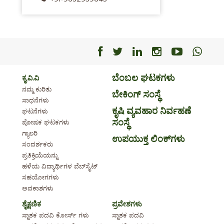
Facebook
Facebook
Facebook
Facebook
Facebo
Fac
ಬೆಂಬಲ ಘಟಕಗಳು
ಕೃ.ವಿ.ವಿ
ನಮ್ಮ ಕುರಿತು
ಬೇಕಿಂಗ್ ಸಂಸ್ಥೆ
ಸಾಧನೆಗಳು
ಕೃಷಿ ವ್ಯವಹಾರ ನಿರ್ವಹಣೆ
ಘಟನೆಗಳು
ಸಂಸ್ಥೆ
ಪೋಷಕ ಘಟಕಗಳು
ಗ್ಯಾಲರಿ
ಉಪಯುಕ್ತ ಲಿಂಕ್‌ಗಳು
ಸಂದರ್ಶಕರು
ಪ್ರತಿಕ್ರಿಯೆಯನ್ನು
ಹಳೆಯ ವಿದ್ಯಾರ್ಥಿಗಳ ವೆಬ್‌ಸೈಟ್
ಸಹಯೋಗಗಳು
ಅವಕಾಶಗಳು
ಶೈಕ್ಷಣಿಕ
ಪ್ರವೇಶಗಳು
ಸ್ನಾತಕ ಪದವಿ ಕೋರ್ಸ್ ಗಳು
ಸ್ನಾತಕ ಪದವಿ