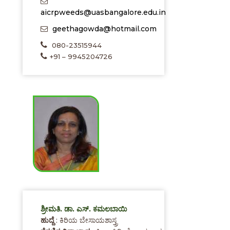
aicrpweeds@uasbangalore.edu.in
geethagowda@hotmail.com
080-23515944
+91 – 9945204726
ಶ್ರೀಮತಿ. ಡಾ. ಎಸ್. ಕಮಲಬಾಯಿ
ಹುದ್ದೆ
: ಕಿರಿಯ ಬೇಸಾಯಶಾಸ್ತ್ರ