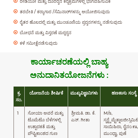
ರೇಡಿಯೋ ಮತ್ತು ದೂರರ‍್ಶನ ಕರ‍್ಯಕ್ರಮಗಳಲ್ಲಿ ಭಾಗವಹಿಸುವಿಕೆ
ತರಬೇತಿ / ಕರ‍್ಯಾಗಾರ /ಸೆಮಿನಾರ್‌ಗಳನ್ನು ಆಯೋಜಿಸುವುದು
ರೈತರ ಹೊಲದಲ್ಲಿ ಮತ್ತು ಮುಂಚೂಣಿಯ ಪ್ರರ‍್ಶನಗಳನ್ನು ನಡೆಸುವುದು
ಬೋಧನೆ ಮತ್ತು ವಿಸ್ತರಣೆ ಮರ‍್ಗರ‍್ಶನ
ಕಳೆ ಸಮೀಕ್ಷೆನಡೆಸುವುದು
ಕಾರ್ಯಾಚರಣೆಯಲ್ಲಿ ಬಾಹ್ಯ
ಅನುದಾನಿತಯೋಜನೆಗಳು :
ಕ್ರ.
ಯೋಜನೆಯ ಶೀರ್ಷಿಕೆ
ಮುಖ್ಯವಿಜ್ಞಾನಿಗಳು
ಹಣಕಾಸು ಸಂಸ್ಥೆ
ಸಂ.
1
ಸೋಯಾ ಅವರೆ ಮತ್ತು
ಶ್ರೀಮತಿ. ಡಾ. ಕೆ.
M/s,
ಟೊಮೆಟೊ ಬೆಳೆಗಳಲ್ಲಿ
ಎನ್. ಗೀತಾ
ಸ್ಮರ‍್ಟ್ಕೆಮ್ಟೆಕ್ನಾಲಜೀಸ್ಲಿಮಿ
ಉತ್ಪಾದಕತೆ ಮತ್ತು
ಸಾಯಿಹಿರಾ, ರ‍್ವೆನಂ.೯೩
ಪೌಷ್ಟಿಕಾಂಶದ ಗುಣ
ಮುಂಧ್ವಾ, ಪುಣೆ