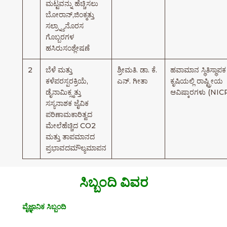
ಮಟ್ಟವನ್ನು ಹೆಚ್ಚಿಸಲು
ಬೋರಾನ್,ಜಿಂಕ್ಮತ್ತು
ಸಲ್ರ‍್ನ್ಯಾನೊರಸ
ಗೊಬ್ಬರಗಳ
ಹಸಿರುಸಂಶ್ಲೇಷಣೆ
2
ಬೆಳೆ ಮತ್ತು
ಶ್ರೀಮತಿ. ಡಾ. ಕೆ.
ಹವಾಮಾನ ಸ್ಥಿತಿಸ್ಥಾಪಕ
ಕಳೆಪರಸ್ಪರಕ್ರಿಯೆ,
ಎನ್. ಗೀತಾ
ಕೃಷಿಯಲ್ಲಿ ರಾಷ್ಟ್ರೀಯ
ಡೈನಾಮಿಕ್ಸ್ಮತ್ತು
ಆವಿಷ್ಕಾರಗಳು (NIC
ಸಸ್ಯನಾಶಕ ಜೈವಿಕ
ಪರಿಣಾಮಕಾರಿತ್ವದ
ಮೇಲೆಹೆಚ್ಚಿದ CO2
ಮತ್ತು ತಾಪಮಾನದ
ಪ್ರಭಾವದಮೌಲ್ಯಮಾಪನ
ಸಿಬ್ಬಂದಿ ವಿವರ
ವೈಜ್ಞಾನಿಕ ಸಿಬ್ಬಂದಿ