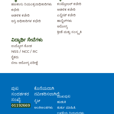
ಕಂಟ್ರೋಲರ್ ಕಚೇರಿ
ಹಣಕಾಸು ನಿಯಂತ್ರನಾಧಿಕಾರಿಗಳು
ಆಡಳಿತ ಕಚೇರಿ
ಕಛೇರಿ
ಎಸ್ಟೇಟ್ ಕಚೇರಿ
ಆಡಳಿತ ಕಚೇರಿ
ಹಾಸ್ಟೆಲ್‌ಗಳು
ಆಸ್ತಿ ಅಧಿಕಾರಿಗಳ ಕಛೇರಿ
ಆರೋಗ್ಯ
ಕ್ರೀಡೆ ಮತ್ತು ಸಂಸ್ಕೃತಿ
ವಿದ್ಯಾರ್ಥಿ ಸೇವೆಗಳು
ಉದ್ಯೋಗ ಕೋಶ
NSS / NCC / RC
ರೈತರು
ಬೀಜ ಆರೋಗ್ಯ ಪರೀಕ್ಷೆ
ಪುಟ
ಕೊನೆಯದಾಗಿ
ಸಂದರ್ಶಕರ
ನವೀಕರಿಸಲಾಗಿದೆ:
ಮುಖಪುಟ
ಸಂಖ್ಯೆ:
ಸೈಟ್
ಹುಡುಕಿ
ತುರ್ತು ಮಾಹಿತಿ.
ಅಂಕಿಅಂಶಗಳು
ಬಳಕೆಯ ನಿಯಮಗಳು