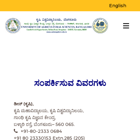
English
ಸಂಪರ್ಕಿಸುವ ವಿವರಗಳು
ಡೀನ್ (ಕೃಷಿ),
ಕೃಷಿ ಮಹಾವಿದ್ಯಾಲಯ, ಕೃಷಿ ವಿಶ್ವವಿದ್ಯಾನಿಲಯ,
ಗಾಂಧಿ ಕೃಷಿ ವಿಜ್ಞಾನ ಕೇಂದ್ರ,
ಬಳ್ಳಾರಿ ರಸ್ತೆ, ಬೆಂಗಳೂರು– 560 065.
+91-80-2333 0684
+91 80 23330153 Extn.285 (205)