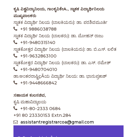
ಕೃಷಿ ವಿಶ್ವವಿದ್ಯಾನಿಲಯ, ಗಾಂಕೃವಿಕೇA., ಸ್ನಾತಕ ವಿದ್ಯಾರ್ಥಿನಿಲಯ
ಮುಖ್ಯಪಾಲಕರು
ಸ್ನಾತಕ ವಿದ್ಯಾರ್ಥಿ ನಿಲಯ (ಬಾಲಕಿಯರು): ಡಾ. ಪರಶಿವಮೂರ್ತಿ
+91 9886038788
ಸ್ನಾತಕ ವಿದ್ಯಾರ್ಥಿ ನಿಲಯ (ಬಾಲಕರು): ಡಾ. ಮೋಹನ್ ರಾಜು
+91-9480315140
ಸ್ನಾತಕೋತ್ತರ ವಿದ್ಯಾರ್ಥಿ ನಿಲಯ (ಬಾಲಕಿಯರು): ಡಾ. ಬಿ.ಎಸ್. ಲಲಿತ
+91-9632863100
ಸ್ನಾತಕೋತ್ತರ ವಿದ್ಯಾರ್ಥಿ ನಿಲಯ (ಬಾಲಕರು): ಡಾ. ಎಸ್. ರಮೇಶ್
+91-9480704010
ಡಾ.ಅಂತರರಾಷ್ಟಿçÃಯ ವಿದ್ಯಾರ್ಥಿ ನಿಲಯ: ಡಾ. ಭಾನುಪ್ರಕಾಶ್
+91-9448666842
ಸಹಾಯಕ ಕುಲಸಚಿವ,
ಕೃಷಿ ಮಹಾವಿದ್ಯಾಲಯ
+91-80-2333 0684
+91 80 23330153 Extn.284
assistantregistrarcoa@gmail.com