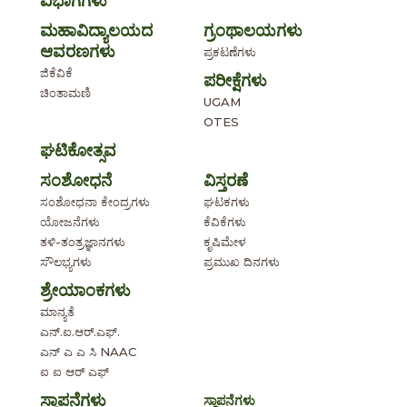
ವಿಭಾಗಗಳು
ಮಹಾವಿದ್ಯಾಲಯದ
ಗ್ರಂಥಾಲಯಗಳು
ಆವರಣಗಳು
ಪ್ರಕಟಣೆಗಳು
ಜಿಕೆವಿಕೆ
ಪರೀಕ್ಷೆಗಳು
ಚಿಂತಾಮಣಿ
UGAM
OTES
ಘಟಿಕೋತ್ಸವ
ಸಂಶೋಧನೆ
ವಿಸ್ತರಣೆ
ಸಂಶೋಧನಾ ಕೇಂದ್ರಗಳು
ಘಟಕಗಳು
ಯೋಜನೆಗಳು
ಕೆವಿಕೆಗಳು
ತಳಿ-ತಂತ್ರಜ್ಞಾನಗಳು
ಕೃಷಿಮೇಳ
ಸೌಲಭ್ಯಗಳು
ಪ್ರಮುಖ ದಿನಗಳು
ಶ್ರೇಯಾಂಕಗಳು
ಮಾನ್ಯತೆ
ಎನ್.ಐ.ಆರ್.ಎಫ್.
ಎನ್ ಎ ಎ ಸಿ NAAC
ಐ ಐ ಆರ್ ಎಫ್
ಸ್ಥಾಪನೆಗಳು
ಸ್ಥಾಪನೆಗಳು