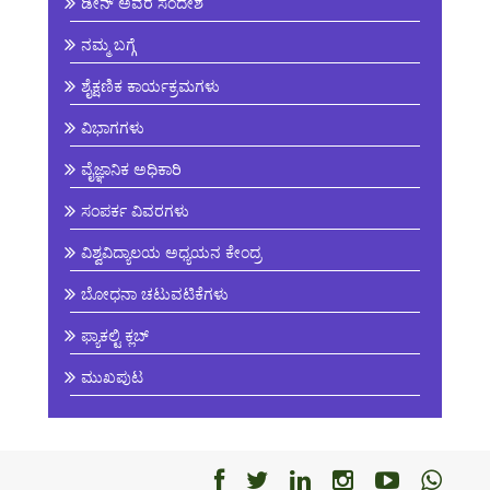
ಡೀನ್ ಅವರ ಸಂದೇಶ
ನಮ್ಮ ಬಗ್ಗೆ
ಶೈಕ್ಷಣಿಕ ಕಾರ್ಯಕ್ರಮಗಳು
ವಿಭಾಗಗಳು
ವೈಜ್ಞಾನಿಕ ಅಧಿಕಾರಿ
ಸಂಪರ್ಕ ವಿವರಗಳು
ವಿಶ್ವವಿದ್ಯಾಲಯ ಅಧ್ಯಯನ ಕೇಂದ್ರ
ಬೋಧನಾ ಚಟುವಟಿಕೆಗಳು
ಫ್ಯಾಕಲ್ಟಿ ಕ್ಲಬ್
ಮುಖಪುಟ
Facebook
Facebook
Facebook
Facebook
Facebo
Fac