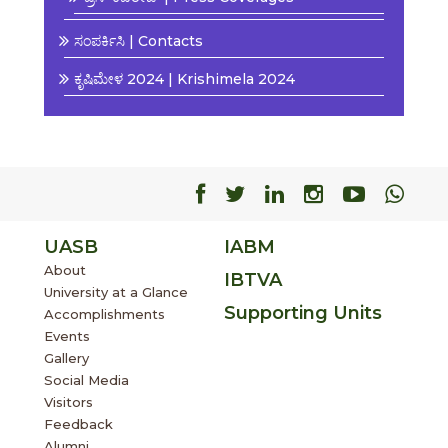
ಸಂಪರ್ಕಿಸಿ | Contacts
ಕೃಷಿಮೇಳ 2024 | Krishimela 2024
Facebook
Facebook
Facebook
Facebook
Facebo
Fac
UASB
IABM
About
IBTVA
University at a Glance
Supporting Units
Accomplishments
Events
Gallery
Social Media
Visitors
Feedback
Alumni