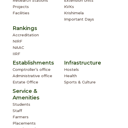
Research Stations
Extension Units
Projects
KVKs
Facilities
Krishimela
Important Days
Rankings
Accreditation
NIRF
NAAC
IIRF
Establishments
Infrastructure
Comptroller’s office
Hostels
Administrative office
Health
Estate Office
Sports & Culture
Service &
Amenities
Students
Staff
Farmers
Placements