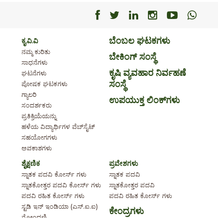
Facebook
Facebook
Facebook
Facebook
Facebo
Fac
ಬೆಂಬಲ ಘಟಕಗಳು
ಕೃ.ವಿ.ವಿ
ನಮ್ಮ ಕುರಿತು
ಬೇಕಿಂಗ್ ಸಂಸ್ಥೆ
ಸಾಧನೆಗಳು
ಕೃಷಿ ವ್ಯವಹಾರ ನಿರ್ವಹಣೆ
ಘಟನೆಗಳು
ಸಂಸ್ಥೆ
ಪೋಷಕ ಘಟಕಗಳು
ಗ್ಯಾಲರಿ
ಉಪಯುಕ್ತ ಲಿಂಕ್‌ಗಳು
ಸಂದರ್ಶಕರು
ಪ್ರತಿಕ್ರಿಯೆಯನ್ನು
ಹಳೆಯ ವಿದ್ಯಾರ್ಥಿಗಳ ವೆಬ್‌ಸೈಟ್
ಸಹಯೋಗಗಳು
ಅವಕಾಶಗಳು
ಶೈಕ್ಷಣಿಕ
ಪ್ರವೇಶಗಳು
ಸ್ನಾತಕ ಪದವಿ ಕೋರ್ಸ್ ಗಳು
ಸ್ನಾತಕ ಪದವಿ
ಸ್ನಾತಕೋತ್ತರ ಪದವಿ ಕೋರ್ಸ್ ಗಳು
ಸ್ನಾತಕೋತ್ತರ ಪದವಿ
ಪದವಿ ರಹಿತ ಕೋರ್ಸ್ ಗಳು
ಪದವಿ ರಹಿತ ಕೋರ್ಸ್ ಗಳು
ಸ್ಟಡಿ ಇನ್ ಇಂಡಿಯಾ (ಎಸ್.ಐ.ಐ)
ಕೇಂದ್ರಗಳು
ನೋಂದಣಿ