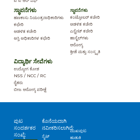
ಐ ಐ ಆರ್ ಎಫ್
ಸ್ಥಾಪನೆಗಳು
ಸ್ಥಾಪನೆಗಳು
ಕಂಟ್ರೋಲರ್ ಕಚೇರಿ
ಹಣಕಾಸು ನಿಯಂತ್ರನಾಧಿಕಾರಿಗಳು
ಆಡಳಿತ ಕಚೇರಿ
ಕಛೇರಿ
ಎಸ್ಟೇಟ್ ಕಚೇರಿ
ಆಡಳಿತ ಕಚೇರಿ
ಹಾಸ್ಟೆಲ್‌ಗಳು
ಆಸ್ತಿ ಅಧಿಕಾರಿಗಳ ಕಛೇರಿ
ಆರೋಗ್ಯ
ಕ್ರೀಡೆ ಮತ್ತು ಸಂಸ್ಕೃತಿ
ವಿದ್ಯಾರ್ಥಿ ಸೇವೆಗಳು
ಉದ್ಯೋಗ ಕೋಶ
NSS / NCC / RC
ರೈತರು
ಬೀಜ ಆರೋಗ್ಯ ಪರೀಕ್ಷೆ
ಪುಟ
ಕೊನೆಯದಾಗಿ
ಸಂದರ್ಶಕರ
ನವೀಕರಿಸಲಾಗಿದೆ:
ಮುಖಪುಟ
ಸಂಖ್ಯೆ:
ಸೈಟ್
ಹುಡುಕಿ