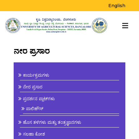
English
ನೇರ ಪ್ರಸಾರ
ಕಾರ್ಯಕ್ರಮಗಳು
ನೇರ ಪ್ರಸಾರ
ಪ್ರದರ್ಶನ ಪ್ಲಾಟ್‌ಗಳು
ಪಾಲಿಹೌಸ್
ಹೊಸ ತಳಿಗಳು ಮತ್ತು ತಂತ್ರಜ್ಞಾನಗಳು
ಸಲಹಾ ಕೋಶ