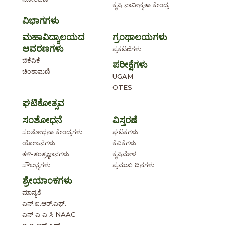
ಕೃಷಿ ನಾವೀನ್ಯತಾ ಕೇಂದ್ರ
ವಿಭಾಗಗಳು
ಮಹಾವಿದ್ಯಾಲಯದ
ಗ್ರಂಥಾಲಯಗಳು
ಆವರಣಗಳು
ಪ್ರಕಟಣೆಗಳು
ಜಿಕೆವಿಕೆ
ಪರೀಕ್ಷೆಗಳು
ಚಿಂತಾಮಣಿ
UGAM
OTES
ಘಟಿಕೋತ್ಸವ
ಸಂಶೋಧನೆ
ವಿಸ್ತರಣೆ
ಸಂಶೋಧನಾ ಕೇಂದ್ರಗಳು
ಘಟಕಗಳು
ಯೋಜನೆಗಳು
ಕೆವಿಕೆಗಳು
ತಳಿ-ತಂತ್ರಜ್ಞಾನಗಳು
ಕೃಷಿಮೇಳ
ಸೌಲಭ್ಯಗಳು
ಪ್ರಮುಖ ದಿನಗಳು
ಶ್ರೇಯಾಂಕಗಳು
ಮಾನ್ಯತೆ
ಎನ್.ಐ.ಆರ್.ಎಫ್.
ಎನ್ ಎ ಎ ಸಿ NAAC