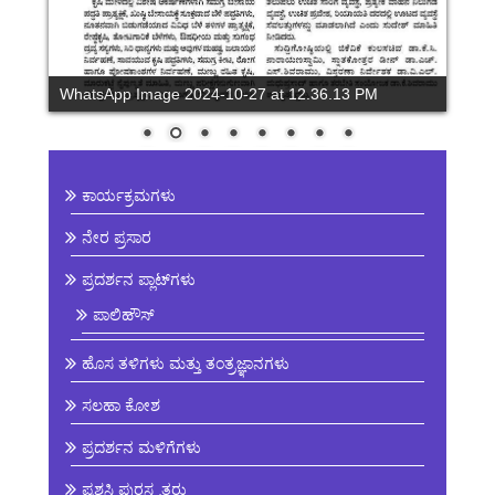
WhatsApp Image 2024-10-27 at 12.36.13 PM
ಕಾರ್ಯಕ್ರಮಗಳು
ನೇರ ಪ್ರಸಾರ
ಪ್ರದರ್ಶನ ಪ್ಲಾಟ್‌ಗಳು
ಪಾಲಿಹೌಸ್
ಹೊಸ ತಳಿಗಳು ಮತ್ತು ತಂತ್ರಜ್ಞಾನಗಳು
ಸಲಹಾ ಕೋಶ
ಪ್ರದರ್ಶನ ಮಳಿಗೆಗಳು
ಪ್ರಶಸ್ತಿ ಪುರಸ್ಕೃತರು