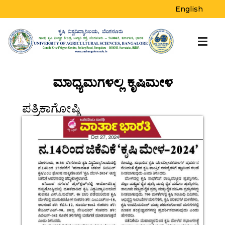
English
ಮಾಧ್ಯಮಗಳಲ್ಲಿ ಕೃಷಿಮೇಳ
ಪತ್ರಿಕಾಗೋಷ್ಠಿ