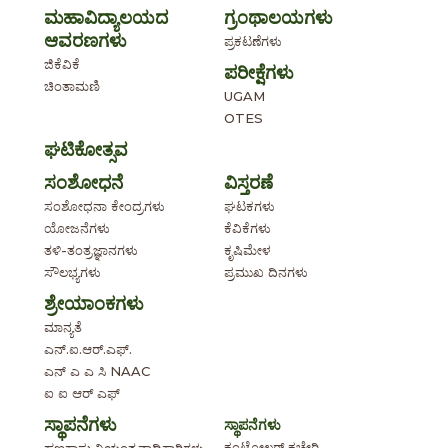
ಮಹಾವಿದ್ಯಾಲಯದ
ಗ್ರಂಥಾಲಯಗಳು
ಆವರಣಗಳು
ಪ್ರಕಟಣೆಗಳು
ಜಿಕೆವಿಕೆ
ಪರೀಕ್ಷೆಗಳು
ಚಿಂತಾಮಣಿ
UGAM
OTES
ಘಟಿಕೋತ್ಸವ
ಸಂಶೋಧನೆ
ವಿಸ್ತರಣೆ
ಸಂಶೋಧನಾ ಕೇಂದ್ರಗಳು
ಘಟಕಗಳು
ಯೋಜನೆಗಳು
ಕೆವಿಕೆಗಳು
ತಳಿ-ತಂತ್ರಜ್ಞಾನಗಳು
ಕೃಷಿಮೇಳ
ಸೌಲಭ್ಯಗಳು
ಪ್ರಮುಖ ದಿನಗಳು
ಶ್ರೇಯಾಂಕಗಳು
ಮಾನ್ಯತೆ
ಎನ್.ಐ.ಆರ್.ಎಫ್.
ಎನ್ ಎ ಎ ಸಿ NAAC
ಐ ಐ ಆರ್ ಎಫ್
ಸ್ಥಾಪನೆಗಳು
ಸ್ಥಾಪನೆಗಳು
ಕಂಟ್ರೋಲರ್ ಕಚೇರಿ