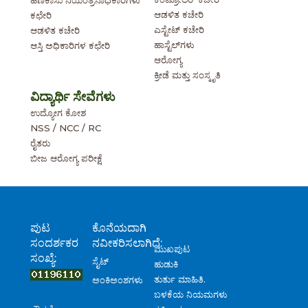
ಹಣಕಾಸು ನಿಯಂತ್ರನಾಧಿಕಾರಿಗಳು
ಆಡಳಿತ ಕಚೇರಿ
ಕಛೇರಿ
ಎಸ್ಟೇಟ್ ಕಚೇರಿ
ಆಡಳಿತ ಕಚೇರಿ
ಹಾಸ್ಟೆಲ್‌ಗಳು
ಆಸ್ತಿ ಅಧಿಕಾರಿಗಳ ಕಛೇರಿ
ಆರೋಗ್ಯ
ಕ್ರೀಡೆ ಮತ್ತು ಸಂಸ್ಕೃತಿ
ವಿದ್ಯಾರ್ಥಿ ಸೇವೆಗಳು
ಉದ್ಯೋಗ ಕೋಶ
NSS / NCC / RC
ರೈತರು
ಬೀಜ ಆರೋಗ್ಯ ಪರೀಕ್ಷೆ
ಪುಟ
ಕೊನೆಯದಾಗಿ
ಸಂದರ್ಶಕರ
ನವೀಕರಿಸಲಾಗಿದೆ:
ಮುಖಪುಟ
ಸಂಖ್ಯೆ:
ಸೈಟ್
ಹುಡುಕಿ
ತುರ್ತು ಮಾಹಿತಿ.
ಅಂಕಿಅಂಶಗಳು
ಬಳಕೆಯ ನಿಯಮಗಳು