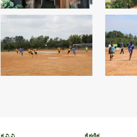
ಕೃ.ವಿ.ವಿ
ಶೈಕ್ಷಣಿಕ