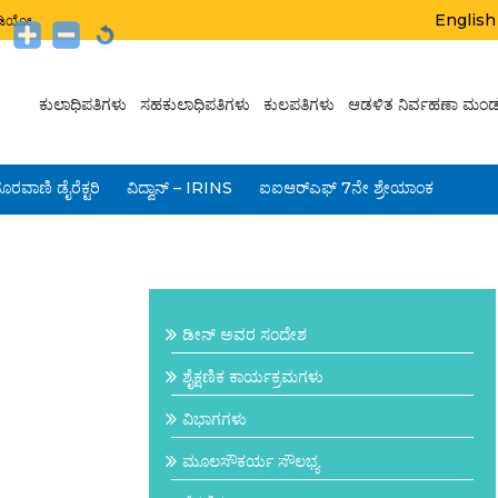
English
ಟುಡಿಯೋ
ಕುಲಾಧಿಪತಿಗಳು
ಸಹಕುಲಾಧಿಪತಿಗಳು
ಕುಲಪತಿಗಳು
ಆಡಳಿತ ನಿರ್ವಹಣಾ ಮಂಡ
ೂರವಾಣಿ ಡೈರೆಕ್ಟರಿ
ವಿದ್ವಾನ್ – IRINS
ಐಐಆರ್‌ಎಫ್ 7ನೇ ಶ್ರೇಯಾಂಕ
ಡೀನ್ ಅವರ ಸಂದೇಶ
ಶೈಕ್ಷಣಿಕ ಕಾರ್ಯಕ್ರಮಗಳು
ವಿಭಾಗಗಳು
ಮೂಲಸೌಕರ್ಯ ಸೌಲಭ್ಯ