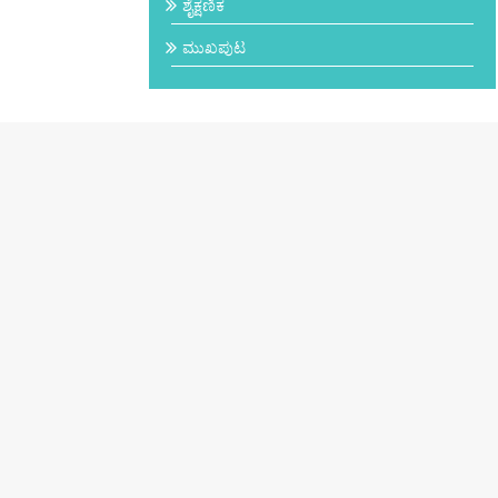
ಶೈಕ್ಷಣಿಕ
ಮುಖಪುಟ