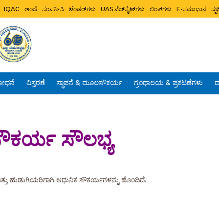
IQAC
ಅಂಚೆ
ಸಂಪರ್ಕಿಸಿ
ಟೆಂಡರ್‌ಗಳು
UAS ವೆಬ್‌ಸೈಟ್‌ಗಳು
ಲಿಂಕ್‌ಗಳು
E-ಸಮಾಧಾನ
ಸ್
ೋಧನೆ
ವಿಸ್ತರಣೆ
ಸ್ಥಾಪನೆ & ಮೂಲಸೌಕರ್ಯ
ಗ್ರಂಥಾಲಯ & ಪ್ರಕಟಣೆಗಳು
ದ
ಕರ್ಯ ಸೌಲಭ್ಯ
ತ್ತು ಹುಡುಗಿಯರಿಗಾಗಿ ಆಧುನಿಕ ಸೌಕರ್ಯಗಳನ್ನು ಹೊಂದಿದೆ.