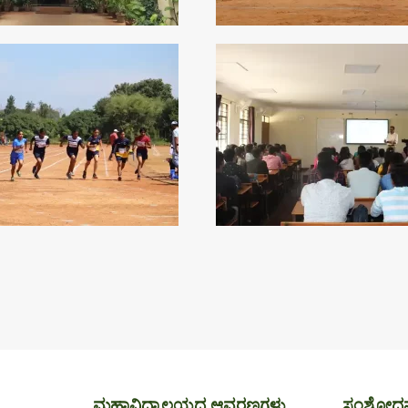
ಮಹಾವಿದ್ಯಾಲಯದ ಆವರಣಗಳು
ಸಂಶೋಧನ