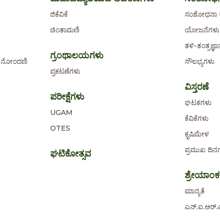
ಜಿಕೆವಿಕೆ
ಸಂಶೋಧನಾ ಕ
ಚಿಂತಾಮಣಿ
ಯೋಜನೆಗಳು
ತಳಿ-ತಂತ್ರಜ್ಞ
ಗ್ರಂಥಾಲಯಗಳು
ಐ) ನೋಂದಣಿ
ಸೌಲಭ್ಯಗಳು
ಪ್ರಕಟಣೆಗಳು
ವಿಸ್ತರಣೆ
ಪರೀಕ್ಷೆಗಳು
ಘಟಕಗಳು
UGAM
ಕೆವಿಕೆಗಳು
OTES
ಕೃಷಿಮೇಳ
ಪ್ರಮುಖ ದಿನ
ಘಟಿಕೋತ್ಸವ
ಶ್ರೇಯಾಂ
ಮಾನ್ಯತೆ
ಎನ್.ಐ.ಆರ್.