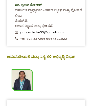
ಡಾ. ಪೂಜಾ ಕೋಲಾರ್
ಸಹಾಯಕ ಪ್ರಾಧ್ಯಾಪಕರು,ಆಹಾರ ವಿಜ್ಞಾನ ಮತ್ತು ಪೋಷಣೆ
ವಿಭಾಗ
ಪಿ.ಹೆಚ್.ಡಿ.
ಆಹಾರ ವಿಜ್ಞಾನ ಮತ್ತು ಪೋಷಣೆ
poojamkolar75@gmail.com
+91-9741337296,9964322822
ಅನುವಂಶೀಯತೆ ಮತ್ತು ಸಸ್ಯ ತಳಿ ಅಭಿವೃದ್ಧಿ ವಿಭಾಗ