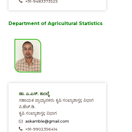
+91-9483373525
Department of Agricultural Statistics
ಡಾ. ಎ.ಎಸ್. ಕಾಂಬ್ಳೆ
ಸಹಾಯಕ ಪ್ರಾಧ್ಯಾಪಕರು ಕೃಷಿ ಸಂಖ್ಯಾಶಾಸ್ತç ವಿಭಾಗ
ಪಿ.ಹೆಚ್.ಡಿ.
ಕೃಷಿ ಸಂಖ್ಯಾಶಾಸ್ತç ವಿಭಾಗ
askamble@gmail.com
+91-9902356414