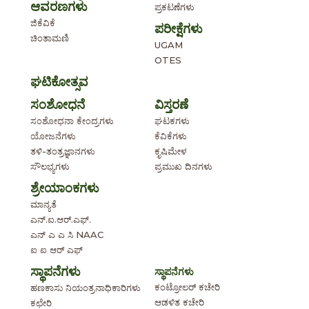
ಆವರಣಗಳು
ಪ್ರಕಟಣೆಗಳು
ಜಿಕೆವಿಕೆ
ಪರೀಕ್ಷೆಗಳು
ಚಿಂತಾಮಣಿ
UGAM
OTES
ಘಟಿಕೋತ್ಸವ
ಸಂಶೋಧನೆ
ವಿಸ್ತರಣೆ
ಸಂಶೋಧನಾ ಕೇಂದ್ರಗಳು
ಘಟಕಗಳು
ಯೋಜನೆಗಳು
ಕೆವಿಕೆಗಳು
ತಳಿ-ತಂತ್ರಜ್ಞಾನಗಳು
ಕೃಷಿಮೇಳ
ಸೌಲಭ್ಯಗಳು
ಪ್ರಮುಖ ದಿನಗಳು
ಶ್ರೇಯಾಂಕಗಳು
ಮಾನ್ಯತೆ
ಎನ್.ಐ.ಆರ್.ಎಫ್.
ಎನ್ ಎ ಎ ಸಿ NAAC
ಐ ಐ ಆರ್ ಎಫ್
ಸ್ಥಾಪನೆಗಳು
ಸ್ಥಾಪನೆಗಳು
ಕಂಟ್ರೋಲರ್ ಕಚೇರಿ
ಹಣಕಾಸು ನಿಯಂತ್ರನಾಧಿಕಾರಿಗಳು
ಆಡಳಿತ ಕಚೇರಿ
ಕಛೇರಿ