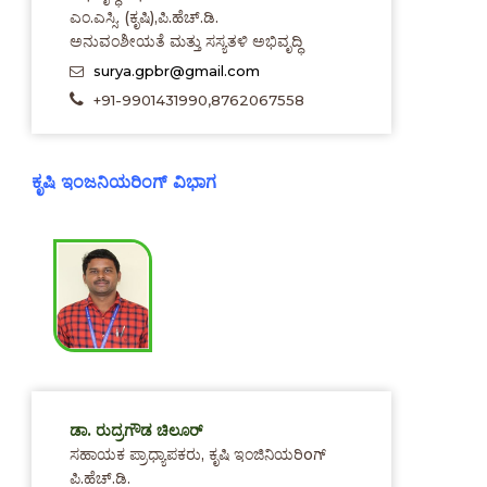
ಎಂ.ಎಸ್ಸಿ. (ಕೃಷಿ),ಪಿ.ಹೆಚ್.ಡಿ.
ಅನುವಂಶೀಯತೆ ಮತ್ತು ಸಸ್ಯತಳಿ ಅಭಿವೃದ್ಧಿ
surya.gpbr@gmail.com
+91-9901431990,8762067558
ಕೃಷಿ ಇಂಜನಿಯರಿಂಗ್ ವಿಭಾಗ
ಡಾ. ರುದ್ರಗೌಡ ಚಿಲೂರ್
ಸಹಾಯಕ ಪ್ರಾಧ್ಯಾಪಕರು, ಕೃಷಿ ಇಂಜಿನಿಯರಿoಗ್
ಪಿ.ಹೆಚ್.ಡಿ.