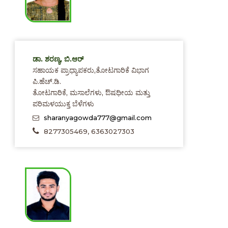
ಡಾ. ಶರಣ್ಯ, ಬಿ.ಆರ್
ಸಹಾಯಕ ಪ್ರಾಧ್ಯಾಪಕರು,ತೋಟಗಾರಿಕೆ ವಿಭಾಗ
ಪಿ.ಹೆಚ್.ಡಿ.
ತೋಟಗಾರಿಕೆ, ಮಸಾಲೆಗಳು, ಔಷಧೀಯ ಮತ್ತು
ಪರಿಮಳಯುಕ್ತ ಬೆಳೆಗಳು
sharanyagowda777@gmail.com
8277305469, 6363027303