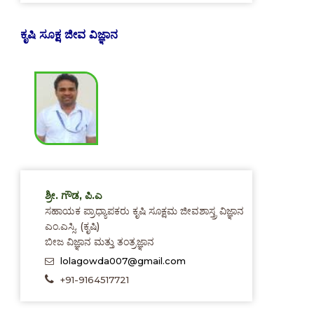
ಕೃಷಿ ಸೂಕ್ಷ ಜೀವ ವಿಜ್ಞಾನ
ಶ್ರೀ. ಗೌಡ, ಪಿ.ಎ
ಸಹಾಯಕ ಪ್ರಾಧ್ಯಾಪಕರು ಕೃಷಿ ಸೂಕ್ಷಮ ಜೀವಶಾಸ್ತ್ರ ವಿಜ್ಞಾನ
ಎಂ.ಎಸ್ಸಿ. (ಕೃಷಿ)
ಬೀಜ ವಿಜ್ಞಾನ ಮತ್ತು ತಂತ್ರಜ್ಞಾನ
lolagowda007@gmail.com
+91-9164517721