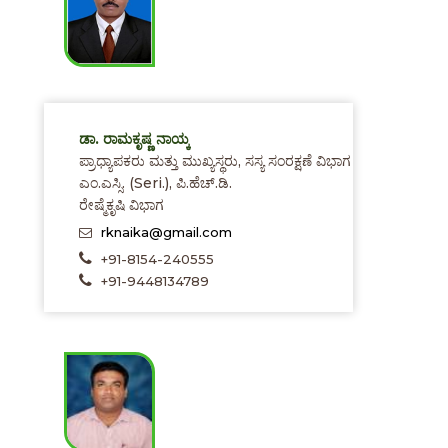
ಡಾ. ರಾಮಕೃಷ್ಣ ನಾಯ್ಕ
ಪ್ರಾಧ್ಯಾಪಕರು ಮತ್ತು ಮುಖ್ಯಸ್ಥರು, ಸಸ್ಯ ಸಂರಕ್ಷಣೆ ವಿಭಾಗ
ಎಂ.ಎಸ್ಸಿ. (Seri.), ಪಿ.ಹೆಚ್.ಡಿ.
ರೇಷ್ಮೆಕೃಷಿ ವಿಭಾಗ
rknaika@gmail.com
+91-8154-240555
+91-9448134789