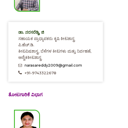
ಡಾ. ನರಸರೆಡ್ಡಿ, ಜಿ
ಸಹಾಯಕ ಪ್ರಾಧ್ಯಾಪಕರು ಕೃಷಿ ಕೀಟಶಾಸ್ತ್ರ
ಪಿ.ಹೆಚ್.ಡಿ.
ಕೀಟವಿಷಶಾಸ್ತ್ರ, ಬೆಳೆಗಳ ಕೀಟಗಳು ಮತ್ತು ನಿರ್ವಹಣೆ,
ಆಣ್ವಿಕಕೀಟಶಾಸ್ತ್ರ
narasareddy2009@gmail.com
+91-9743322678
ತೋಟಗಾರಿಕೆ ವಿಭಾಗ