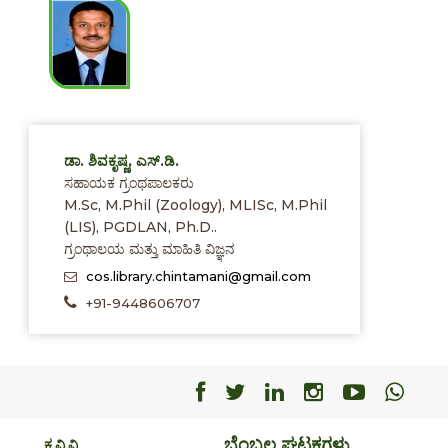
ಡಾ. ಶಿವಕೃಷ್ಣ, ಎಸ್.ಡಿ.
ಸಹಾಯಕ ಗ್ರಂಥಪಾಲಕರು
M.Sc, M.Phil (Zoology), MLISc, M.Phil
(LIS), PGDLAN, Ph.D..
ಗ್ರಂಥಾಲಯ ಮತ್ತು ಮಾಹಿತಿ ವಿಜ್ಞನ
cos.library.chintamani@gmail.com
+91-9448606707
Facebook
Facebook
Facebook
Facebook
Facebo
Fac
ಬೆಂಬಲ ಘಟಕಗಳು
ಕೃ.ವಿ.ವಿ