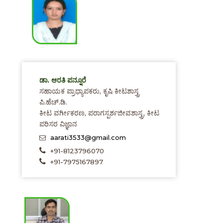
ಡಾ. ಆರತಿ ಪನ್ನೂರೆ
ಸಹಾಯಕ ಪ್ರಾಧ್ಯಾಪಕರು, ಕೃಷಿ ಕೀಟಶಾಸ್ತ್ರ
ಪಿ.ಹೆಚ್.ಡಿ.
ಕೀಟ ವರ್ಗೀಕರಣ, ಪರಾಗಸ್ಪರ್ಶಜೀವಶಾಸ್ತ್ರ, ಕೀಟ
ಪರಿಸರ ವಿಜ್ಞಾನ
aarati3533@gmail.com
+91-8123796070
+91-7975167897