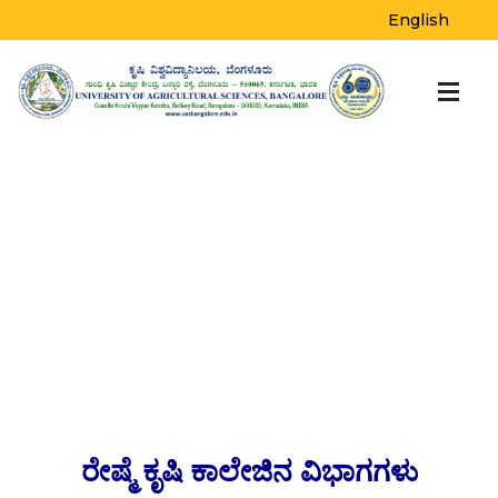
English
ರೇಷ್ಮೆ ಕೃಷಿ ಕಾಲೇಜಿನ ವಿಭಾಗಗಳು