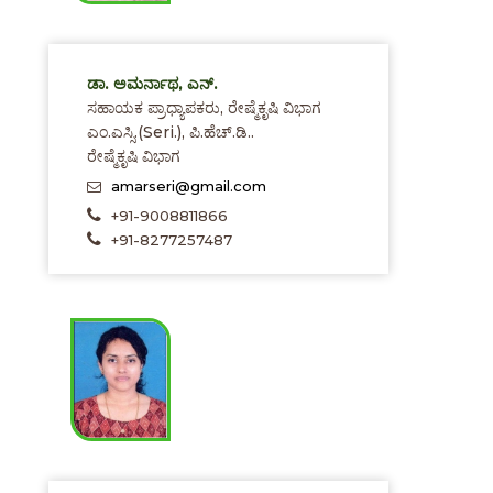
ಡಾ. ಅಮರ್ನಾಥ, ಎನ್.
ಸಹಾಯಕ ಪ್ರಾಧ್ಯಾಪಕರು, ರೇಷ್ಮೆಕೃಷಿ ವಿಭಾಗ
ಎಂ.ಎಸ್ಸಿ.(Seri.), ಪಿ.ಹೆಚ್.ಡಿ..
ರೇಷ್ಮೆಕೃಷಿ ವಿಭಾಗ
amarseri@gmail.com
+91-9008811866
+91-8277257487