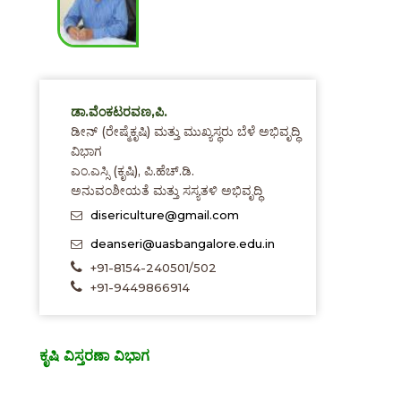
ಡಾ.ವೆಂಕಟರವಣ,ಪಿ.
ಡೀನ್ (ರೇಷ್ಮೆಕೃಷಿ) ಮತ್ತು ಮುಖ್ಯಸ್ಥರು ಬೆಳೆ ಅಭಿವೃದ್ಧಿ
ವಿಭಾಗ
ಎಂ.ಎಸ್ಸಿ (ಕೃಷಿ), ಪಿ.ಹೆಚ್.ಡಿ.
ಅನುವಂಶೀಯತೆ ಮತ್ತು ಸಸ್ಯತಳಿ ಅಭಿವೃದ್ಧಿ
disericulture@gmail.com
deanseri@uasbangalore.edu.in
+91-8154-240501/502
+91-9449866914
ಕೃಷಿ ವಿಸ್ತರಣಾ ವಿಭಾಗ