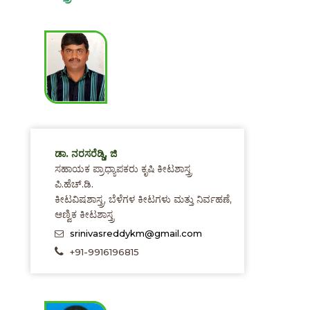
ಡಾ. ನರಸರೆಡ್ಡಿ, ಜಿ
ಸಹಾಯಕ ಪ್ರಾಧ್ಯಾಪಕರು ಕೃಷಿ ಕೀಟಶಾಸ್ತ್ರ
ಪಿ.ಹೆಚ್.ಡಿ.
ಕೀಟವಿಷಶಾಸ್ತ್ರ, ಬೆಳೆಗಳ ಕೀಟಗಳು ಮತ್ತು ನಿರ್ವಹಣೆ,
ಆಣ್ವಿಕ ಕೀಟಶಾಸ್ತ್ರ
srinivasreddykm@gmail.com
+91-9916196815