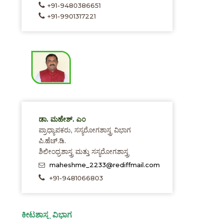
+91-9480386651
+91-9901317221
ಡಾ. ಮಹೇಶ್. ಎಂ
ಪ್ರಾಧ್ಯಾಪಕರು, ಸಸ್ಯರೋಗಶಾಸ್ತ್ರ ವಿಭಾಗ
ಪಿ.ಹೆಚ್.ಡಿ.
ಶಿಲೀಂಧ್ರಶಾಸ್ತ್ರ ಮತ್ತು ಸಸ್ಯರೋಗಶಾಸ್ತ್ರ
maheshme_2233@rediffmail.com
+91-9481066803
ಕೀಟಶಾಸ್ತ್ರ ವಿಭಾಗ