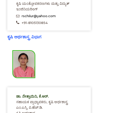
ಕೃಷಿ ಯಂತ್ರೋಪಕರಣಗಳು ಮತ್ತು ವಿದ್ಯುತ್
ಇಂಜಿನಿಯರಿoಗ್
rschilur@yahoo.com
+91-8105130854
ಕೃಷಿ ಅರ್ಥಶಾಸ್ತ್ರ ವಿಭಾಗ
ಡಾ. ನೇತ್ರಾಯಿನಿ, ಕೆ.ಆರ್.
ಸಹಾಯಕ ಪ್ರಾಧ್ಯಾಪಕರು, ಕೃಷಿ ಅರ್ಥಶಾಸ್ತ್ರ
ಎಂ.ಎಸ್ಸಿ, ಪಿ.ಹೆಚ್.ಡಿ.
ಕೃಷಿ ಅರ್ಥಶಾಸ್ತ್ರ