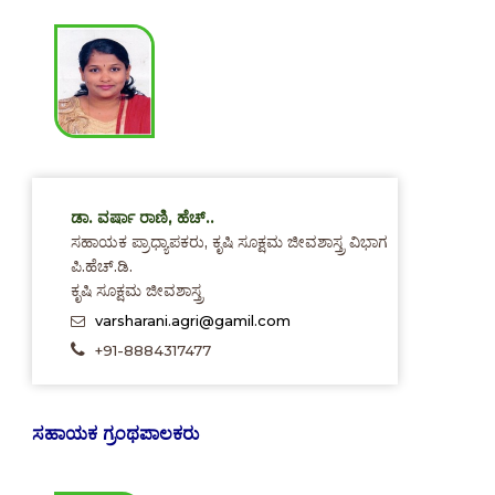
ಡಾ. ವರ್ಷಾ ರಾಣಿ, ಹೆಚ್..
ಸಹಾಯಕ ಪ್ರಾಧ್ಯಾಪಕರು, ಕೃಷಿ ಸೂಕ್ಷಮ ಜೀವಶಾಸ್ತ್ರ ವಿಭಾಗ
ಪಿ.ಹೆಚ್.ಡಿ.
ಕೃಷಿ ಸೂಕ್ಷಮ ಜೀವಶಾಸ್ತ್ರ
varsharani.agri@gamil.com
+91-8884317477
ಸಹಾಯಕ ಗ್ರಂಥಪಾಲಕರು