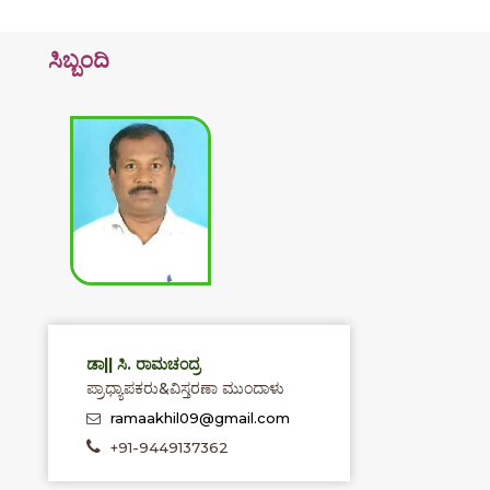
ಸಿಬ್ಬಂದಿ
ಡಾ|| ಸಿ. ರಾಮಚಂದ್ರ
ಪ್ರಾಧ್ಯಾಪಕರು&ವಿಸ್ತರಣಾ ಮುಂದಾಳು
ramaakhil09@gmail.com
+91-9449137362