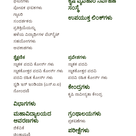
ಕೃಷಿ ವ್ಯವಹಾರ ನಿರ್ವಹಣೆ
ಘಟನೆಗಳು
ಸಂಸ್ಥೆ
ಪೋಷಕ ಘಟಕಗಳು
ಗ್ಯಾಲರಿ
ಉಪಯುಕ್ತ ಲಿಂಕ್‌ಗಳು
ಸಂದರ್ಶಕರು
ಪ್ರತಿಕ್ರಿಯೆಯನ್ನು
ಹಳೆಯ ವಿದ್ಯಾರ್ಥಿಗಳ ವೆಬ್‌ಸೈಟ್
ಸಹಯೋಗಗಳು
ಅವಕಾಶಗಳು
ಶೈಕ್ಷಣಿಕ
ಪ್ರವೇಶಗಳು
ಸ್ನಾತಕ ಪದವಿ ಕೋರ್ಸ್ ಗಳು
ಸ್ನಾತಕ ಪದವಿ
ಸ್ನಾತಕೋತ್ತರ ಪದವಿ ಕೋರ್ಸ್ ಗಳು
ಸ್ನಾತಕೋತ್ತರ ಪದವಿ
ಪದವಿ ರಹಿತ ಕೋರ್ಸ್ ಗಳು
ಪದವಿ ರಹಿತ ಕೋರ್ಸ್ ಗಳು
ಸ್ಟಡಿ ಇನ್ ಇಂಡಿಯಾ (ಎಸ್.ಐ.ಐ)
ಕೇಂದ್ರಗಳು
ನೋಂದಣಿ
ಕೃಷಿ ನಾವೀನ್ಯತಾ ಕೇಂದ್ರ
ವಿಭಾಗಗಳು
ಮಹಾವಿದ್ಯಾಲಯದ
ಗ್ರಂಥಾಲಯಗಳು
ಆವರಣಗಳು
ಪ್ರಕಟಣೆಗಳು
ಜಿಕೆವಿಕೆ
ಪರೀಕ್ಷೆಗಳು
ಚಿಂತಾಮಣಿ