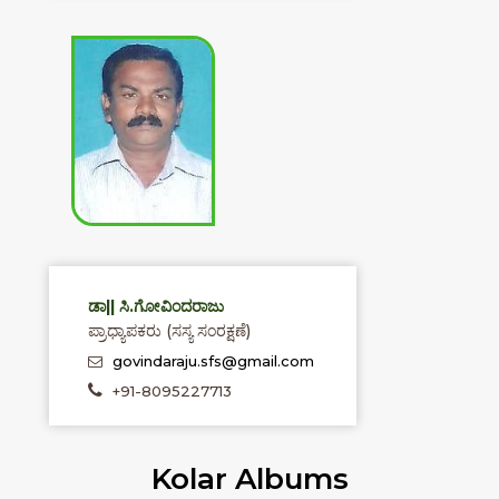
ಡಾ|| ಸಿ.ಗೋವಿಂದರಾಜು
ಪ್ರಾಧ್ಯಾಪಕರು (ಸಸ್ಯ ಸಂರಕ್ಷಣೆ)
govindaraju.sfs@gmail.com
+91-8095227713
Kolar Albums